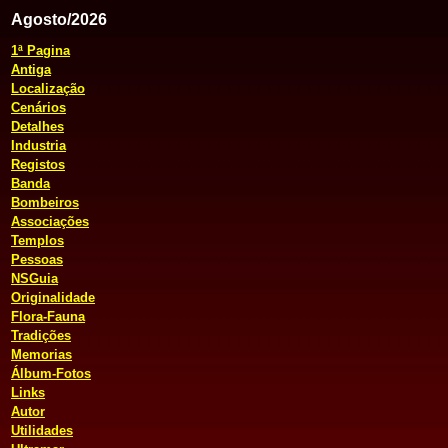
Agosto/2026
1ª Pagina
Antiga
Localização
Cenários
Detalhes
Industria
Registos
Banda
Bombeiros
Associações
Templos
Pessoas
NSGuia
Originalidade
Flora-Fauna
Tradições
Memorias
Álbum-Fotos
Links
Autor
Utilidades